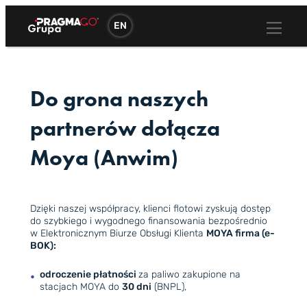
Przejdź
do
EN
treści
Do grona naszych
partnerów dołącza
Moya (Anwim)
Dzięki naszej współpracy, klienci flotowi zyskują dostęp
do szybkiego i wygodnego finansowania bezpośrednio
w Elektronicznym Biurze Obsługi Klienta
MOYA firma (e-
BOK):
odroczenie płatności
za paliwo zakupione na
stacjach MOYA do
30 dni
(BNPL),