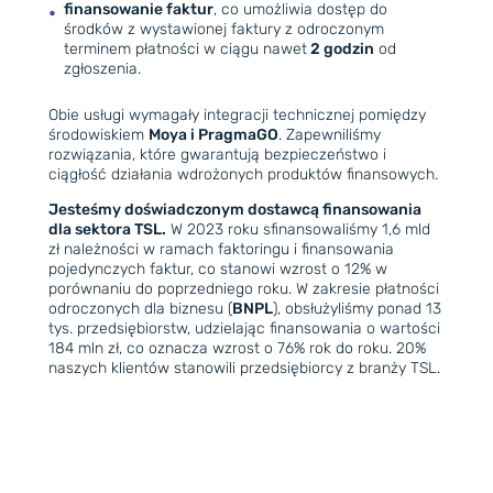
finansowanie faktur
, co umożliwia dostęp do
środków z wystawionej faktury z odroczonym
terminem płatności w ciągu nawet
2 godzin
od
zgłoszenia.
Obie usługi wymagały integracji technicznej pomiędzy
środowiskiem
Moya i PragmaGO
. Zapewniliśmy
rozwiązania, które gwarantują bezpieczeństwo i
ciągłość działania wdrożonych produktów finansowych.
Jesteśmy doświadczonym dostawcą finansowania
dla sektora TSL.
W 2023 roku sfinansowaliśmy 1,6 mld
zł należności w ramach faktoringu i finansowania
pojedynczych faktur, co stanowi wzrost o 12% w
porównaniu do poprzedniego roku. W zakresie płatności
odroczonych dla biznesu (
BNPL
), obsłużyliśmy ponad 13
tys. przedsiębiorstw, udzielając finansowania o wartości
184 mln zł, co oznacza wzrost o 76% rok do roku. 20%
naszych klientów stanowili przedsiębiorcy z branży TSL.