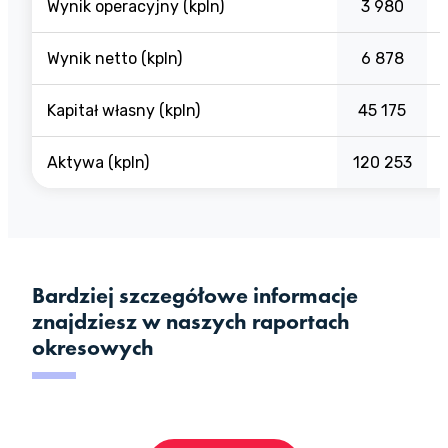
Wynik operacyjny (kpln)
3 980
Wynik netto (kpln)
6 878
Kapitał własny (kpln)
45 175
Aktywa (kpln)
120 253
Bardziej szczegółowe informacje
znajdziesz w naszych raportach
okresowych