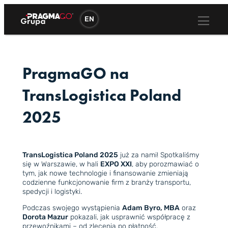
Przejdź
do
EN
treści
PragmaGO na
TransLogistica Poland
2025
TransLogistica Poland 2025
już za nami! Spotkaliśmy
się w Warszawie, w hali
EXPO XXI
, aby porozmawiać o
tym, jak nowe technologie i finansowanie zmieniają
codzienne funkcjonowanie firm z branży transportu,
spedycji i logistyki.
Podczas swojego wystąpienia
Adam Byro, MBA
oraz
Dorota Mazur
pokazali, jak usprawnić współpracę z
przewoźnikami – od zlecenia po płatność.