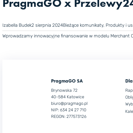
PragmaGO x Przelewy24 
Izabella Budek
2 sierpnia 2024
Bieżące komunikaty
, 
Produkty i us
Wprowadzamy innowacyjne finansowanie w modelu Merchant C
PragmaGO SA
Dla
Brynowska 72
Rap
40-584 Katowice
Obli
biuro@pragmago.pl
Wyb
NIP: 634 24 27 710
Kal
REGON: 277573126