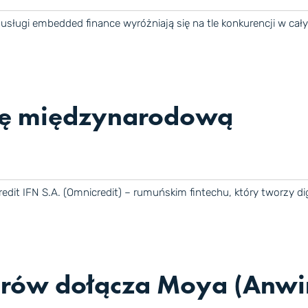
 usługi embedded finance wyróżniają się na tle konkurencji w c
ję międzynarodową
it IFN S.A. (Omnicredit) – rumuńskim fintechu, który tworzy di
erów dołącza Moya (Anw