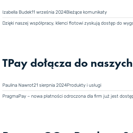
Izabella Budek
11 września 2024
Bieżące komunikaty
Dzięki naszej współpracy, klienci flotowi zyskują dostęp do w
TPay dołącza do naszyc
Paulina Nawrot
21 sierpnia 2024
Produkty i usługi
PragmaPay – nowa płatności odroczona dla firm już jest dost