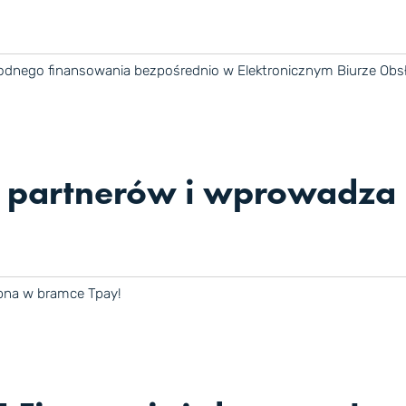
ygodnego finansowania bezpośrednio w Elektronicznym Biurze Obsł
h partnerów i wprowadz
ępna w bramce Tpay!