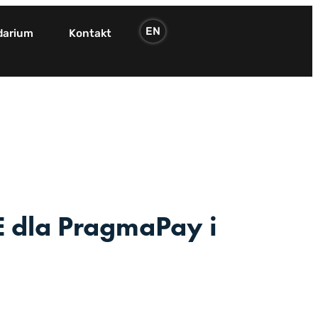
EN
darium
Kontakt
E dla PragmaPay i