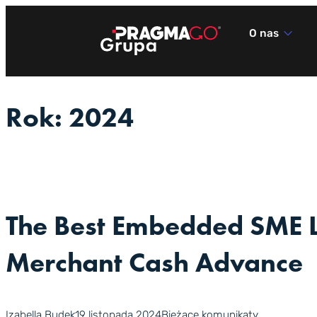
Przejdź
do
O nas
treści
Rok:
2024
The Best Embedded SME L
Merchant Cash Advance
Izabella Budek
19 listopada 2024
Bieżące komunikaty