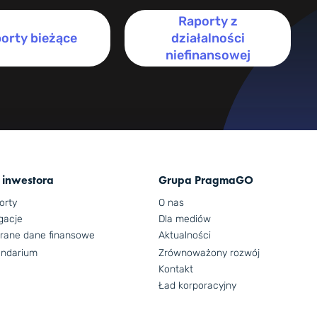
Raporty z
orty bieżące
działalności
niefinansowej
 inwestora
Grupa PragmaGO
orty
O nas
gacje
Dla mediów
rane dane finansowe
Aktualności
endarium
Zrównoważony rozwój
Kontakt
Ład korporacyjny