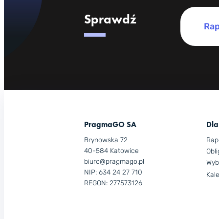
Sprawdź
Rap
PragmaGO SA
Dla
Brynowska 72
Rap
40-584 Katowice
Obli
biuro@pragmago.pl
Wyb
NIP: 634 24 27 710
Kal
REGON: 277573126